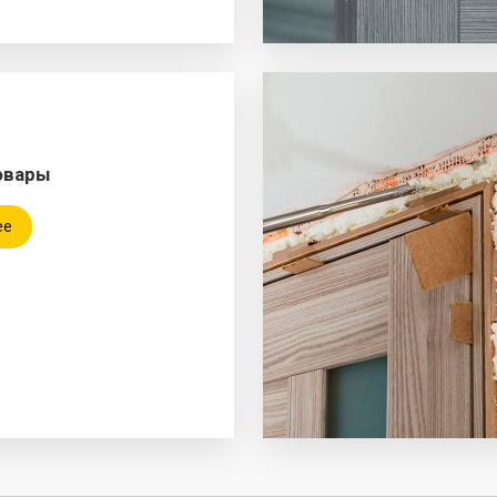
овары
ее