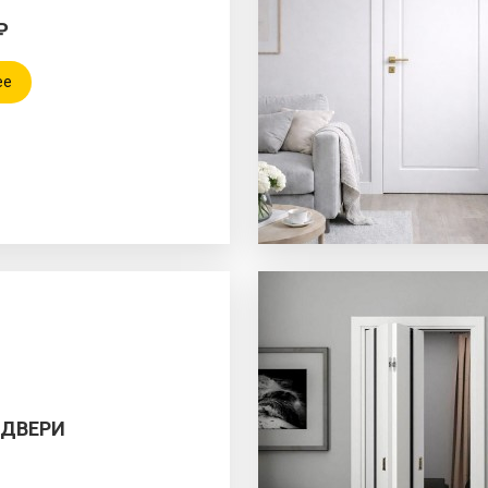
₽
ее
 ДВЕРИ