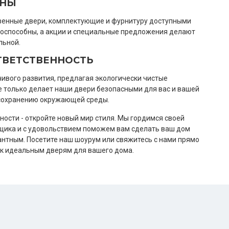
ЕНЫ
венные двери, комплектующие и фурнитуру доступными
тоспособны, а акции и специальные предложения делают
льной.
ТВЕТСТВЕННОСТЬ
вого развития, предлагая экологически чистые
е только делает наши двери безопасными для вас и вашей
 сохранению окружающей среды.
ности - откройте новый мир стиля. Мы гордимся своей
щика и с удовольствием поможем вам сделать ваш дом
нтным. Посетите наш шоурум или свяжитесь с нами прямо
ь к идеальным дверям для вашего дома.