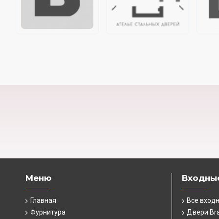
Меню
Входны
Главная
Все вход
Фурнитура
Двери Br