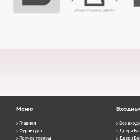
Меню
Входны
Главная
Все вход
Фурнитура
Двери Br
Прочее товары
Двери Ber