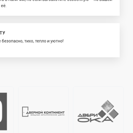
 её.
ТУ
безопасно, тихо, тепло и уютно!