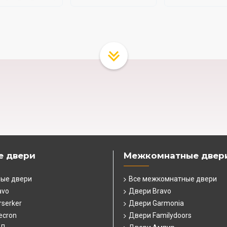
е двери
Межкомнатные двер
ные двери
Все межкомнатные двери
avo
Двери Bravo
serker
Двери Garmonia
ecron
Двери Familydoors