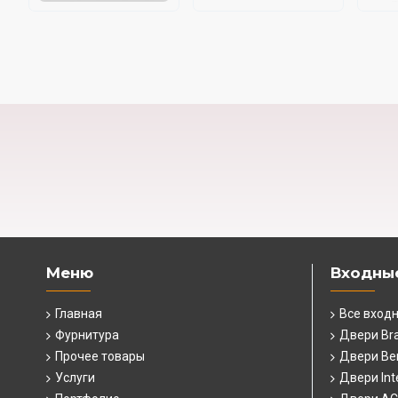
Меню
Входны
Главная
Все вход
Фурнитура
Двери Br
Прочее товары
Двери Ber
Услуги
Двери Int