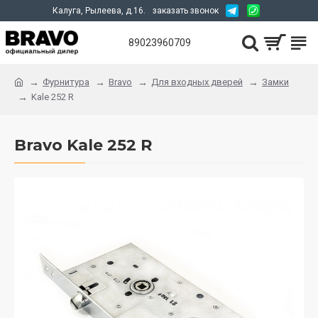
Калуга, Рылеева, д.16.
заказать звонок
89023960709
Фурнитура
Bravo
Для входных дверей
Замки
Kale 252 R
Bravo Kale 252 R