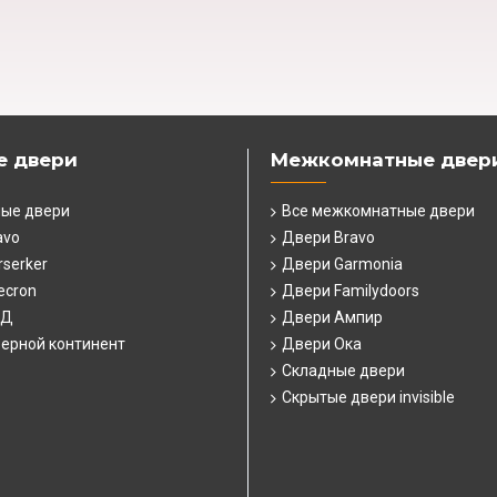
е двери
Межкомнатные двер
ные двери
Все межкомнатные двери
avo
Двери Bravo
serker
Двери Garmonia
ecron
Двери Familydoors
СД
Двери Ампир
ерной континент
Двери Ока
Складные двери
Скрытые двери invisible