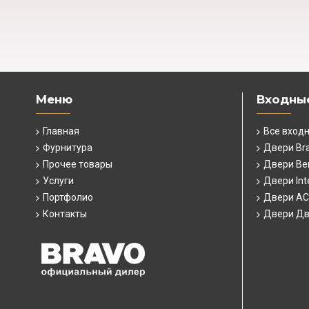
Меню
Входны
Главная
Все вход
Фурнитура
Двери Br
Прочее товары
Двери Ber
Услуги
Двери Int
Портфолио
Двери А
Контакты
Двери Дв