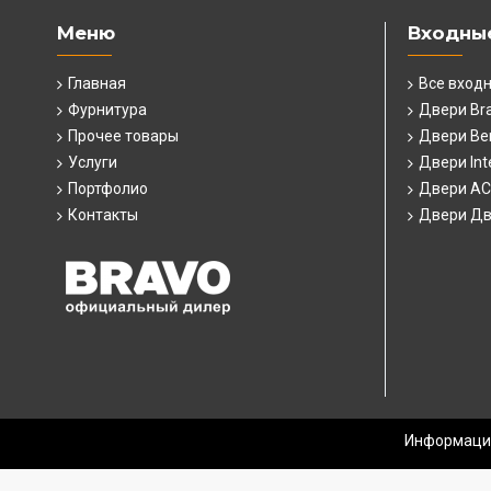
Меню
Входны
Главная
Все вход
Фурнитура
Двери Br
Прочее товары
Двери Ber
Услуги
Двери Int
Портфолио
Двери А
Контакты
Двери Дв
Информация