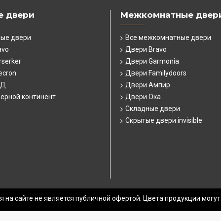
е двери
Межкомнатные двер
ные двери
Все межкомнатные двери
avo
Двери Bravo
serker
Двери Garmonia
ecron
Двери Familydoors
СД
Двери Ампир
ерной континент
Двери Ока
Складные двери
Скрытые двери invisible
 на сайте не является публичной офертой. Цвета продукции могут