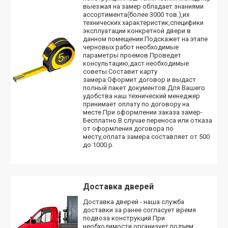
выезжая на замер обладает знаниями
ассортимента(более 3000 тов.),их
технических характеристик,специфики
эксплуатации конкретной двери в
данном помещении.Подскажет на этапе
черновых работ необходимые
параметры проемов.Проведет
консультацию,даст необходимые
советы.Составит карту
замера.Оформит договор и выдаст
полный пакет документов.Для Вашего
удобства наш технический менеджер
принимает оплату по договору на
месте.При оформлении заказа замер-
Бесплатно.В случае переноса или отказа
от оформления договора по
месту,оплата замера составляет от 500
до 1000 р.
Доставка дверей
Доставка дверей - наша служба
доставки за ранее согласует время
подвоза конструкций.При
необходимости организует подъем