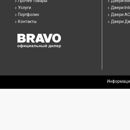
Прочее товары
Двери Ber
Услуги
Двери Int
Портфолио
Двери А
Контакты
Двери Дв
Информация