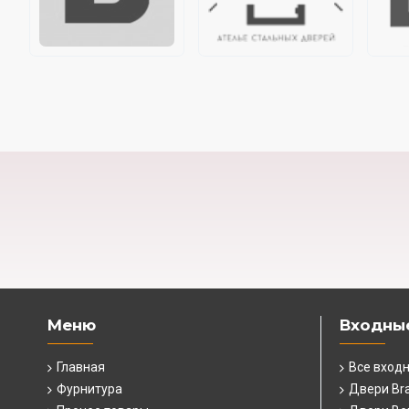
Меню
Входны
Главная
Все вход
Фурнитура
Двери Br