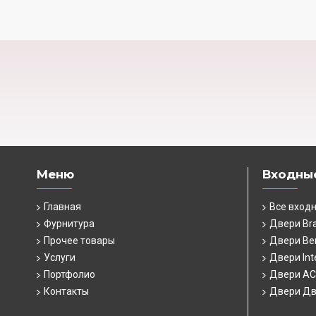
Меню
Входны
Главная
Все вход
Фурнитура
Двери Br
Прочее товары
Двери Ber
Услуги
Двери Int
Портфолио
Двери А
Контакты
Двери Дв