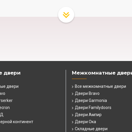
е двери
Межкомнатные двер
ные двери
Все межкомнатные двери
avo
Двери Bravo
serker
Двери Garmonia
ecron
Двери Familydoors
СД
Двери Ампир
ерной континент
Двери Ока
Складные двери