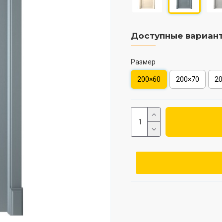
Доступные вариан
Размер
200×60
200×70
2