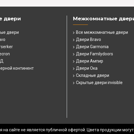
е двери
Межкомнатные двер
ные двери
Все межкомнатные двери
avo
Двери Bravo
serker
Двери Garmonia
ecron
Двери Familydoors
СД
Двери Ампир
ерной континент
Двери Ока
Складные двери
Скрытые двери invisible
 на сайте не является публичной офертой. Цвета продукции могут