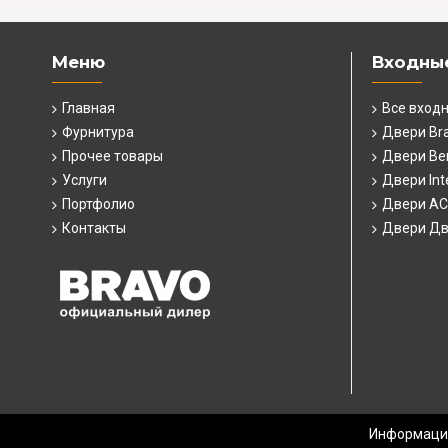
Меню
Входны
Главная
Все вход
Фурнитура
Двери Br
Прочее товары
Двери Ber
Услуги
Двери Int
Портфолио
Двери А
Контакты
Двери Дв
Информация