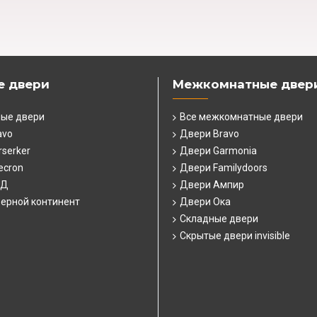
е двери
Межкомнатные двер
ные двери
Все межкомнатные двери
avo
Двери Bravo
serker
Двери Garmonia
ecron
Двери Familydoors
СД
Двери Ампир
ерной континент
Двери Ока
Складные двери
Скрытые двери invisible