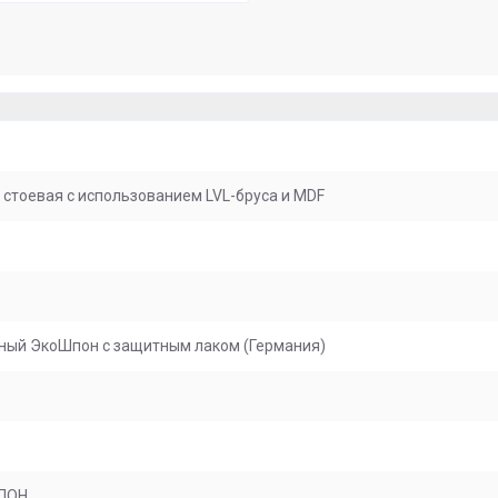
 стоевая с использованием LVL-бруса и MDF
ный ЭкоШпон с защитным лаком (Германия)
ПОН