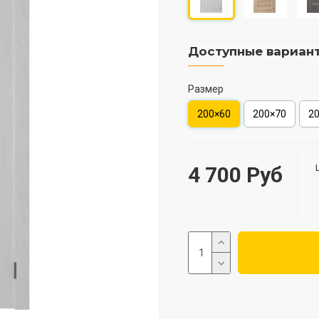
Доступные вариан
Размер
200×60
200×70
2
4 700 Руб