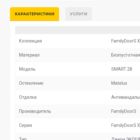
ХАРАКТЕРИСТИКИ
УСЛУГИ
Коллекция
FamilyDoorS X
Материал
Безпустотная
Модель
SMART 28
Остекление
Matelux
Отделка
Антивандаль
Производитель
FamilyDoorS
Серия
FamilyDoorS X
Тип
Двери ЭКОШ