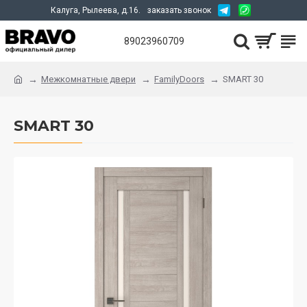
Калуга, Рылеева, д.16.
заказать звонок
89023960709
Межкомнатные двери
FamilyDoors
SMART 30
SMART 30