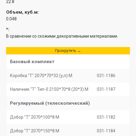
22.8
Объем, куб.м:
0.048
*:
В сравнении со схожими декоративными материалами.
Прокрутить →
Базовый комплект
Коробка "Т" 2070*70*32 (у,п) М
031-1186
Наличник "Т" Тип-0 2150*70*8 (20*3) М
031-1187
Регулируемый (телескопический)
Добор "Т" 2070*100*8 M
031-1182
Добор "Т" 2070*150*8 М
031-1184