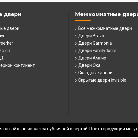
е двери
Межкомнатные двер
ные двери
Все межкомнатные двери
avo
Двери Bravo
serker
Двери Garmonia
ecron
Двери Familydoors
СД
Двери Ампир
ерной континент
Двери Ока
Складные двери
Скрытые двери invisible
 на сайте не является публичной офертой. Цвета продукции могут