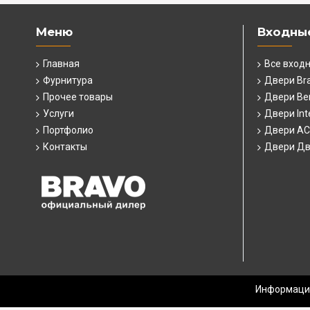
Меню
Входны
Главная
Все вход
Фурнитура
Двери Br
Прочее товары
Двери Ber
Услуги
Двери Int
Портфолио
Двери А
Контакты
Двери Дв
Информация