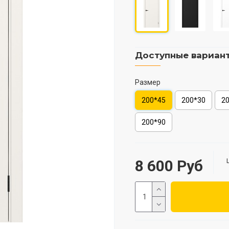
Доступные вариан
Размер
200*45
200*30
2
200*90
8 600 Руб