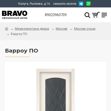
Калуга, Рылеева, д.16.
заказать звонок
89023960709
Межкомнатные двери
Массив
Массив ольхи
Барроу ПО
Барроу ПО