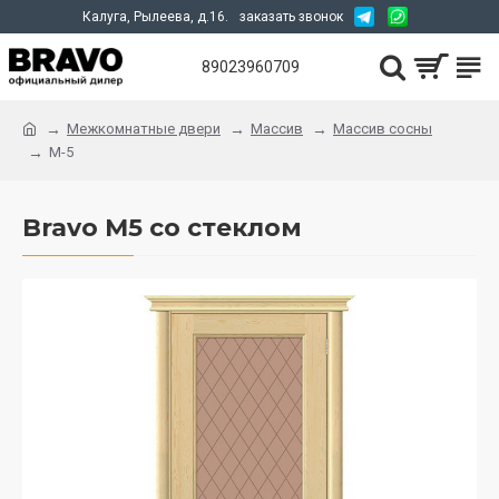
Калуга, Рылеева, д.16.
заказать звонок
89023960709
Межкомнатные двери
Массив
Массив сосны
М-5
Bravo М5 со стеклом