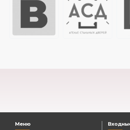
Меню
Входны