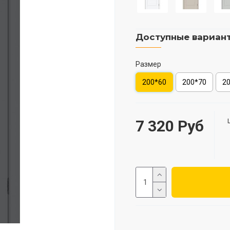
Доступные вариан
Размер
200*60
200*70
2
7 320 Руб