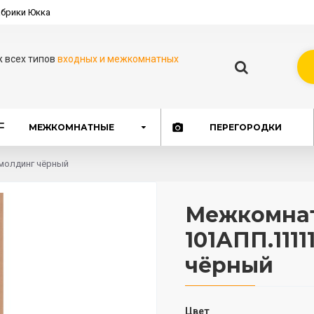
брики Юкка
ж всех типов
входных и межкомнатных
МЕЖКОМНАТНЫЕ
ПЕРЕГОРОДКИ
молдинг чёрный
Межкомнат
101АПП.111
чёрный
Цвет