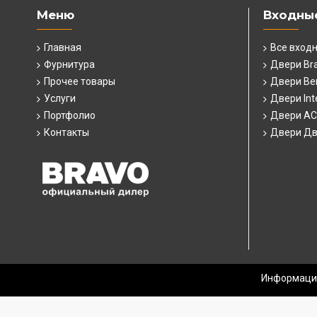
Меню
Входны
Главная
Все вход
Фурнитура
Двери Br
Прочее товары
Двери Ber
Услуги
Двери Int
Портфолио
Двери А
Контакты
Двери Дв
Информация