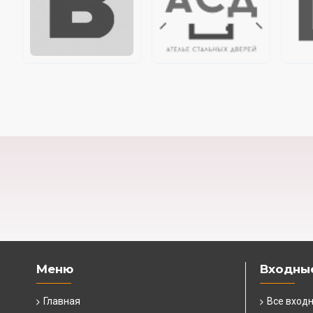
Меню
Входны
Главная
Все вход