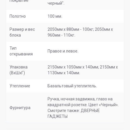
Покрытие
черный".
Полотно
100 мм.
Размер и вес
2050мм х 880мм - 100кг; 2050мм х
блока
960мм - 110кг.
Тип
Правое и левое.
открывания
Упаковка
2150мм х 1050мм х 140мм; 2150мм х
(ВхШхГ)
1130мм х 140мм.
Утепление
Базальтовый утеплитель.
Ручка, ночная задвижка, глазо на
квадратной розетке. Цвет «Черный».
Фурнитура
Смотрите также: ДВЕРНЫЕ
ГАДЖЕТЫ