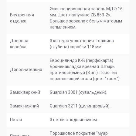
Экошпонированная панель МДФ 16
Внутренняя
мм. Цвет «капучино ZB 853-2».
отделка
Большое зеркало с белым матовым
напылением.
Дверная
3 контура уплотнения. Толщина
коробка
(глубина) коробки 118 мм.
Евроцилиндр К-В (перфокарта)
Броненакладка врезная. Штырь
Дополнительно
противосъемный (3 шт). Порог из
нержавеющей стали (цвет "хром").
Замок верхний
Guardian 3001 (сувальдный).
Замок нижний
Guardian 3211 (цилиндровый).
Петли
3 петли с подшипником.
Порошковое покрытие "муар