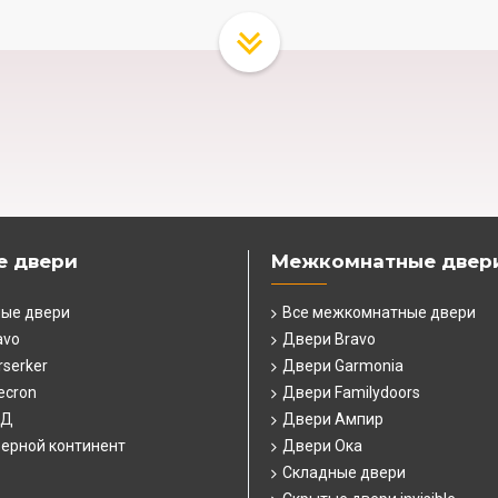
е двери
Межкомнатные двер
ные двери
Все межкомнатные двери
avo
Двери Bravo
serker
Двери Garmonia
ecron
Двери Familydoors
СД
Двери Ампир
ерной континент
Двери Ока
Складные двери