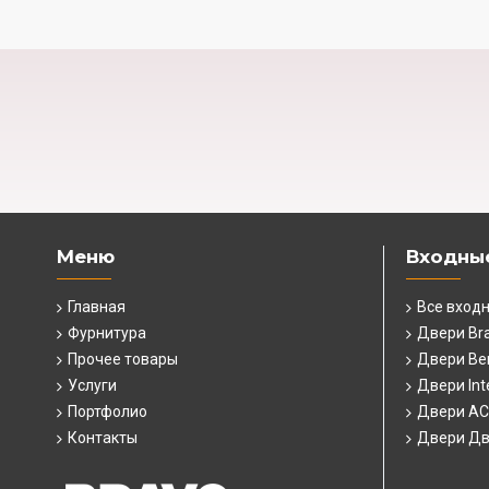
Меню
Входны
Главная
Все вход
Фурнитура
Двери Br
Прочее товары
Двери Ber
Услуги
Двери Int
Портфолио
Двери А
Контакты
Двери Дв