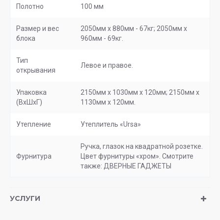
Полотно
100 мм
Размер и вес
2050мм х 880мм - 67кг; 2050мм х
блока
960мм - 69кг.
Тип
Левое и правое.
открывания
Упаковка
2150мм х 1030мм х 120мм; 2150мм х
(ВхШхГ)
1130мм х 120мм.
Утепление
Утеплитель «Ursa»
Ручка, глазок на квадратной розетке.
Фурнитура
Цвет фурнитуры «хром». Смотрите
также: ДВЕРНЫЕ ГАДЖЕТЫ
УСЛУГИ