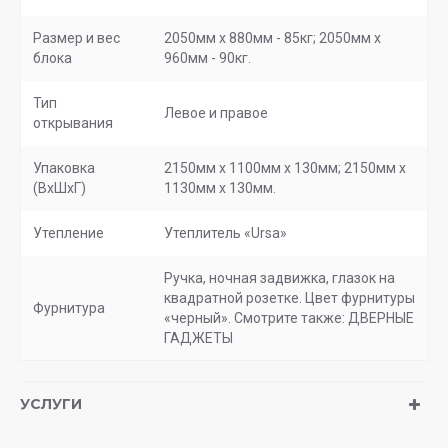
Размер и вес
2050мм х 880мм - 85кг; 2050мм х
блока
960мм - 90кг.
Тип
Левое и правое
открывания
Упаковка
2150мм х 1100мм х 130мм; 2150мм х
(ВхШхГ)
1130мм х 130мм.
Утепление
Утеплитель «Ursa»
Ручка, ночная задвижка, глазок на
квадратной розетке. Цвет фурнитуры
Фурнитура
«черный». Смотрите также: ДВЕРНЫЕ
ГАДЖЕТЫ
УСЛУГИ