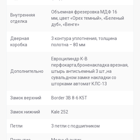
Объемная фрезеровка МДФ 16
Внутренняя
мм, цвет «Орех темный», «Беленый
отделка
дуб», «Венге»
Дверная
3 контура уплотнения, толщина
коробка
полотна – 80 мм
Евроцилиндр К-В
перфокарта,броненакладка врезная,
Дополнительно
штырь антисъемный 3 шт.,на
сувальдном замке накладки со
шторками автомат КЛС-13
Замок верхний
Border 3B 8-6 K5T
Замок нижний
Kale 252
Петли
3 петли с подшипником