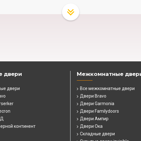
е двери
Межкомнатные двер
ные двери
Все межкомнатные двери
avo
Двери Bravo
serker
Двери Garmonia
ecron
Двери Familydoors
СД
Двери Ампир
ерной континент
Двери Ока
Складные двери