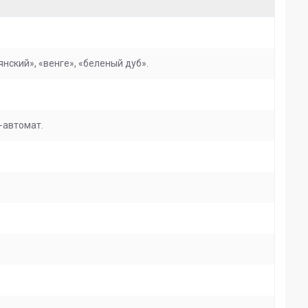
нский», «венге», «беленый дуб».
-автомат.