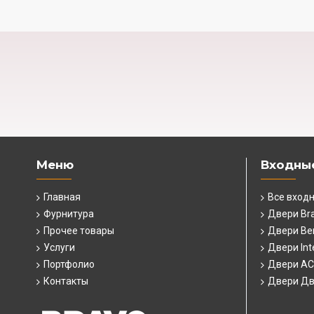
Меню
Входны
Главная
Все вход
Фурнитура
Двери Br
Прочее товары
Двери Ber
Услуги
Двери Int
Портфолио
Двери А
Контакты
Двери Дв