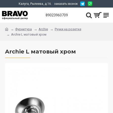
Калуга, Рылеева, д.16.
заказать звонок
89023960709
Фурнитура
Archie
Ручки на розетке
Archie L матовый хром
Archie L матовый хром