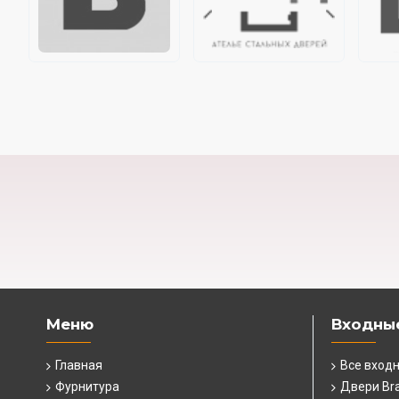
Меню
Входны
Главная
Все вход
Фурнитура
Двери Br