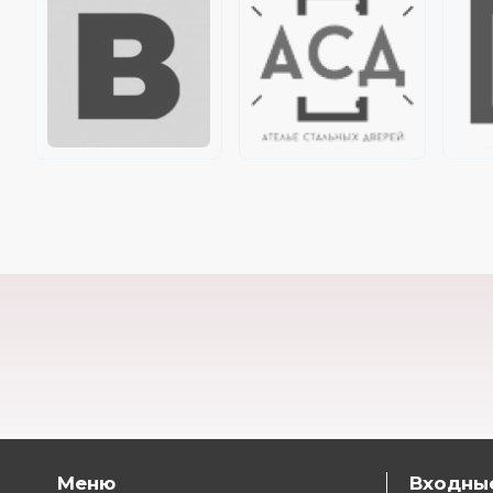
Меню
Входны