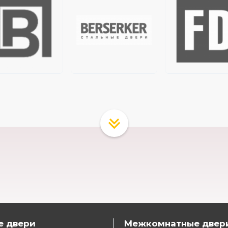
е двери
Межкомнатные двер