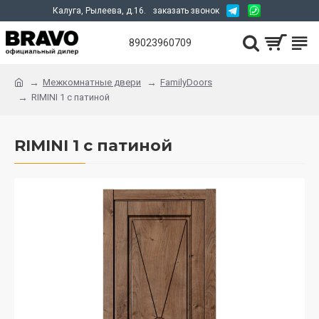
Калуга, Рылеева, д.16.
заказать звонок
89023960709
Межкомнатные двери
FamilyDoors
RIMINI 1 с патиной
RIMINI 1 с патиной