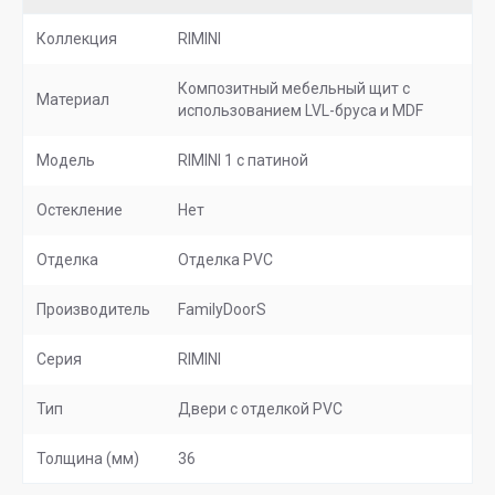
Коллекция
RIMINI
Композитный мебельный щит с
Материал
использованием LVL-бруса и MDF
Модель
RIMINI 1 с патиной
Остекление
Нет
Отделка
Отделка PVC
Производитель
FamilyDoorS
Серия
RIMINI
Тип
Двери с отделкой PVC
Толщина (мм)
36