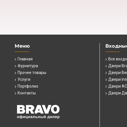
Меню
Входны
Главная
Все вход
Фурнитура
Двери Br
Прочее товары
Двери Ber
Услуги
Двери Int
Портфолио
Двери А
Контакты
Двери Дв