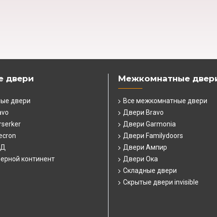
е двери
Межкомнатные двер
ные двери
Все межкомнатные двери
avo
Двери Bravo
serker
Двери Garmonia
ecron
Двери Familydoors
СД
Двери Ампир
ерной континент
Двери Ока
Складные двери
Скрытые двери invisible