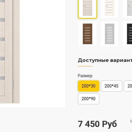
Доступные вариан
Размер
200*30
200*45
2
200*90
7 450 Руб