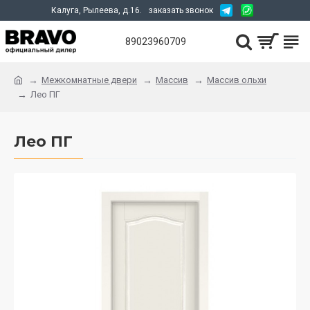
Калуга, Рылеева, д.16.
заказать звонок
89023960709
Межкомнатные двери
Массив
Массив ольхи
Лео ПГ
Лео ПГ