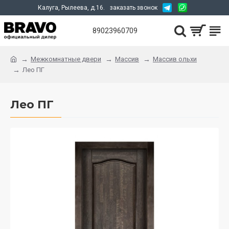
Калуга, Рылеева, д.16.
заказать звонок
89023960709
Межкомнатные двери
Массив
Массив ольхи
Лео ПГ
Лео ПГ