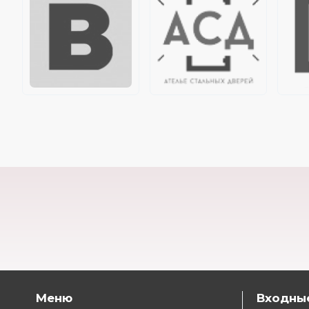
Меню
Входны