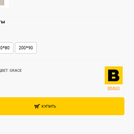
ты
00*80
200*90
ЦВЕТ:
GRACE
BRAVO
КУПИТЬ