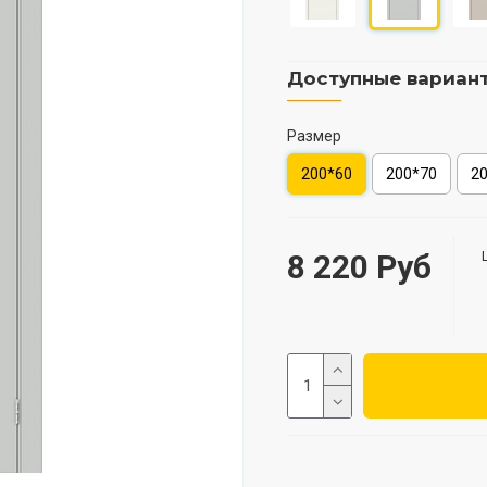
Доступные вариан
Размер
200*60
200*70
2
8 220 Руб