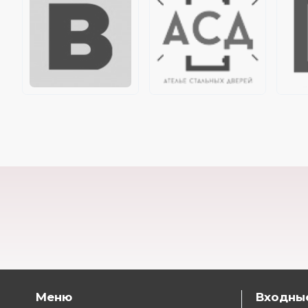
Меню
Входны