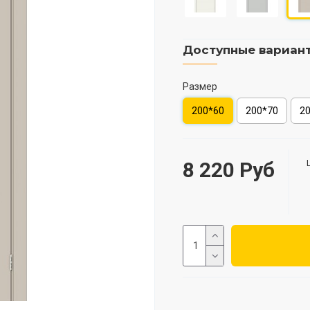
Доступные вариан
Размер
200*60
200*70
2
8 220 Руб