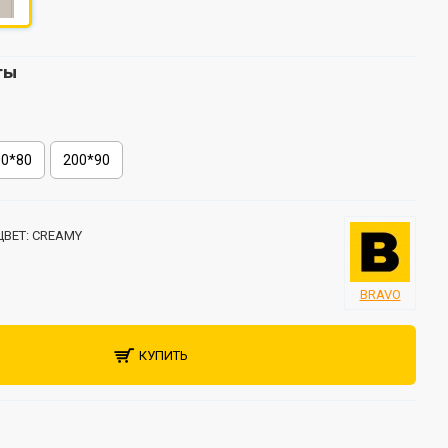
ты
00*80
200*90
ЦВЕТ:
CREAMY
BRAVO
КУПИТЬ