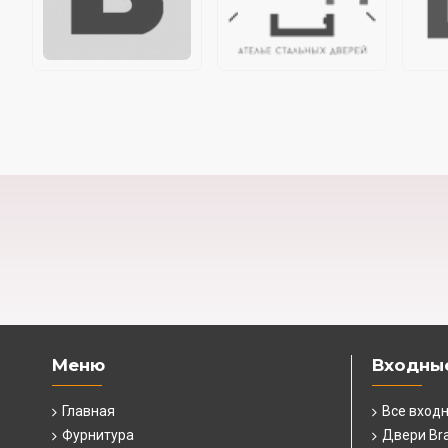
Меню
Входны
Главная
Все вход
Фурнитура
Двери Br