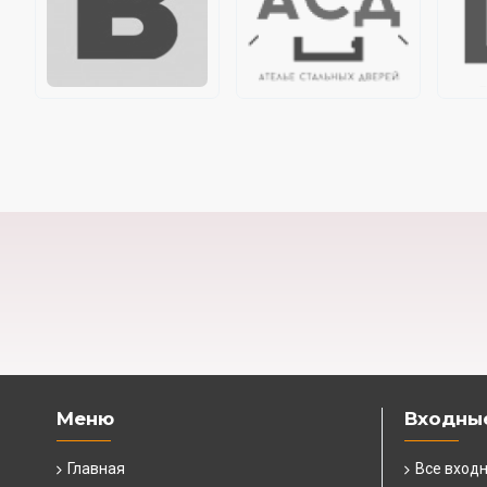
Меню
Входны
Главная
Все вход