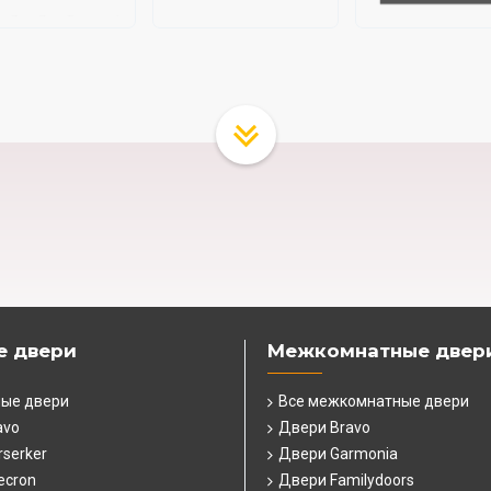
е двери
Межкомнатные двер
ные двери
Все межкомнатные двери
avo
Двери Bravo
serker
Двери Garmonia
ecron
Двери Familydoors