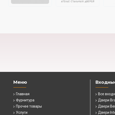
Меню
Входны
Главная
Все вход
Фурнитура
Двери Br
Прочее товары
Двери Ber
Услуги
Двери Int