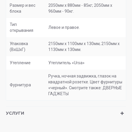
Размер и вес
2050мм х 880мм - 85кг; 2050мм х
блока
960мм - 90кг.
Тип
Левое и правое.
открывания
Упаковка
2150мм х 1100мм х 130мм; 2150мм х
(ВхШхГ)
1130мм х 130мм.
Утепление
Утеплитель «Ursa»
Ручка, ночная задвижка, глазок на
квадратной розетке. Цвет фурнитуры
Фурнитура
«черный». Смотрите также: ДВЕРНЫЕ
ГАДЖЕТЫ
УСЛУГИ