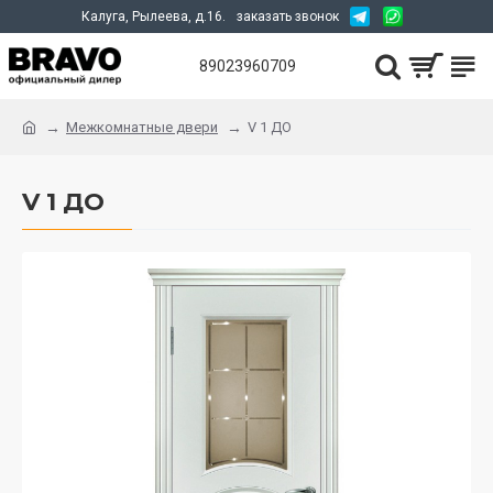
Калуга, Рылеева, д.16.
заказать звонок
89023960709
Межкомнатные двери
V 1 ДО
V 1 ДО