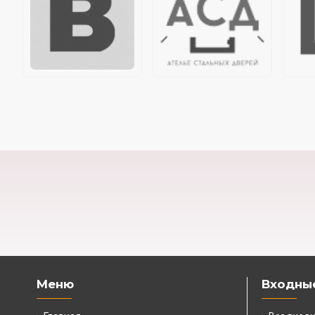
Меню
Входны