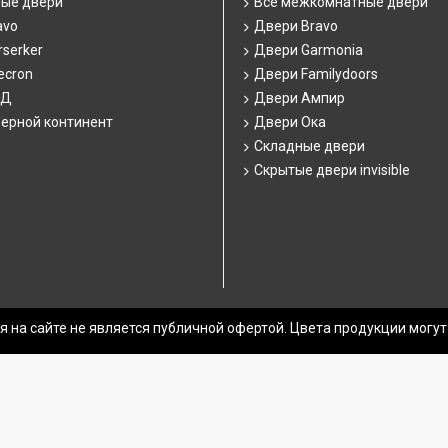
ные двери
Все межкомнатные двери
avo
Двери Bravo
serker
Двери Garmonia
ecron
Двери Familydoors
СД
Двери Ампир
ерной континент
Двери Ока
Складные двери
Скрытые двери invisible
 на сайте не является публичной офертой. Цвета продукции могут