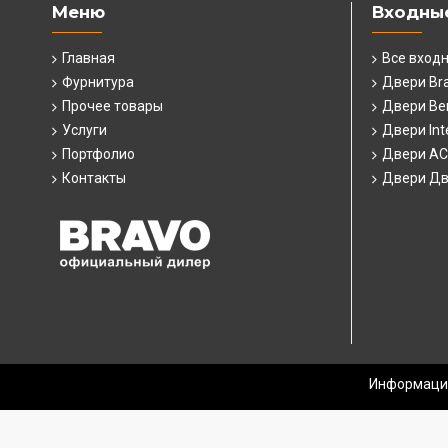
Меню
Входны
Главная
Все вход
Фурнитура
Двери Br
Прочее товары
Двери Ber
Услуги
Двери Int
Портфолио
Двери А
Контакты
Двери Дв
Информация