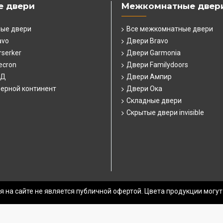
е двери
Межкомнатные двер
ные двери
Все межкомнатные двери
avo
Двери Bravo
serker
Двери Garmonia
ecron
Двери Familydoors
СД
Двери Ампир
ерной континент
Двери Ока
Складные двери
Скрытые двери invisible
 на сайте не является публичной офертой. Цвета продукции могут